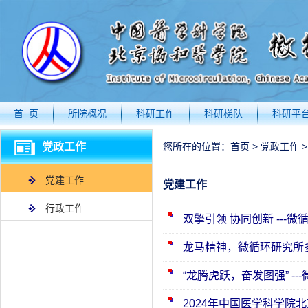
首 页
所院概况
科研工作
科研梯队
科研平
党政工作
您所在的位置：
首页
>
党政工作
党建工作
党建工作
行政工作
双擎引领 协同创新 --
龙马精神，微循环研究所
“龙腾虎跃，奋发图强” -
2024年中国医学科学