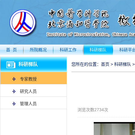
首 页
所院概况
科研工作
科研梯队
科研平
科研梯队
您所在的位置：
首页
>
科研梯队
专家教授
研究人员
管理人员
浏览次数
2734
次