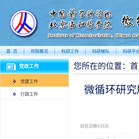
首 页
所院概况
科研工作
科研梯队
科研平
您所在的位置：
首
党政工作
党建工作
微循环研究
行政工作
浏览次数
633
次