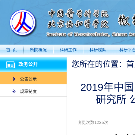
首 页
所院概况
科研工作
科研梯队
科研平
您所在的位置：
首
政务公开
公告公示
2019年
规章制度
研究所 
浏览次数
1225
次